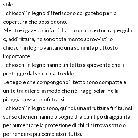
stile.
I chioschi in legno differiscono dai gazebo per la
copertura che possiedono.
Mentre i gazebo, infatti, hanno un copertura a pergola
o, addirittura, ne sono totalmente sprovvisti, o
chioschi in legno vantano una sommità piuttosto
importante.
I chioschi in legno hanno un tetto a spiovente che li
protegge dal sole e dal freddo.
Le tegole che compongono il tetto sono compatte e
unite tra di loro, in modo che né i raggi solari né la
pioggia possano infiltrarsi.
I chioschi in legno sono, quindi, una struttura finita, nel
senso che non hanno bisogno di alcun tipo di aggiunta
per aumentare la protezione di chi ci si trova sotto o
per rendere più completo il tutto.