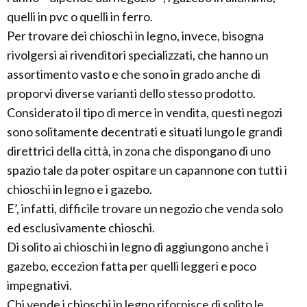
quelli in pvc o quelli in ferro.
Per trovare dei chioschi in legno, invece, bisogna
rivolgersi ai rivenditori specializzati, che hanno un
assortimento vasto e che sono in grado anche di
proporvi diverse varianti dello stesso prodotto.
Considerato il tipo di merce in vendita, questi negozi
sono solitamente decentrati e situati lungo le grandi
direttrici della città, in zona che dispongano di uno
spazio tale da poter ospitare un capannone con tutti i
chioschi in legno e i gazebo.
E’, infatti, difficile trovare un negozio che venda solo
ed esclusivamente chioschi.
Di solito ai chioschi in legno di aggiungono anche i
gazebo, eccezion fatta per quelli leggeri e poco
impegnativi.
Chi vende i chioschi in legno rifornisce di solito le