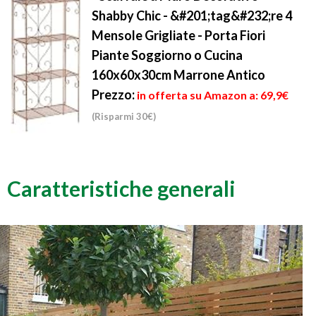
Shabby Chic - &#201;tag&#232;re 4
Mensole Grigliate - Porta Fiori
Piante Soggiorno o Cucina
160x60x30cm Marrone Antico
Prezzo:
in offerta su Amazon a: 69,9€
(Risparmi 30€)
Caratteristiche generali