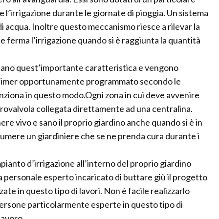
l’irrigazione durante le giornate di pioggia. Un sistema
i acqua. Inoltre questo meccanismo riesce a rilevar la
 ferma l’irrigazione quando si è raggiunta la quantità
entano quest’importante caratteristica e vengono
 timer opportunamente programmato secondo le
unziona in questo modo.Ogni zona in cui deve avvenire
trovalvola collegata direttamente ad una centralina.
 vivo e sano il proprio giardino anche quando si è in
mere un giardiniere che se ne prenda cura durante i
pianto d’irrigazione all’interno del proprio giardino
personale esperto incaricato di buttare giù il progetto
ate in questo tipo di lavori. Non è facile realizzarlo
sone particolarmente esperte in questo tipo di
lavoro.