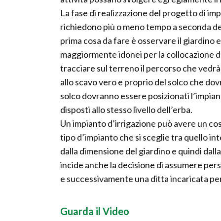
La fase di realizzazione del progetto di im
richiedono più o meno tempo a seconda del 
prima cosa da fare è osservare il giardino e
maggiormente idonei per la collocazione d
tracciare sul terreno il percorso che vedrà
allo scavo vero e proprio del solco che dov
solco dovranno essere posizionati l’impiant
disposti allo stesso livello dell’erba.
Un impianto d’irrigazione può avere un co
tipo d’impianto che si sceglie tra quello in
dalla dimensione del giardino e quindi dalla 
incide anche la decisione di assumere pers
e successivamente una ditta incaricata per 
Guarda il Video