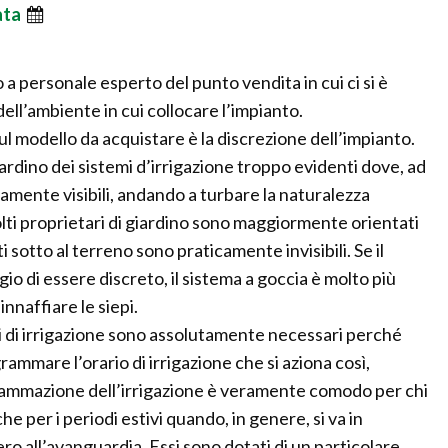
ata
 a personale esperto del punto vendita in cui ci si è
ell’ambiente in cui collocare l’impianto.
l modello da acquistare è la discrezione dell’impianto.
iardino dei sistemi d’irrigazione troppo evidenti dove, ad
amente visibili, andando a turbare la naturalezza
ti proprietari di giardino sono maggiormente orientati
i sotto al terreno sono praticamente invisibili. Se il
gio di essere discreto, il sistema a goccia è molto più
nnaffiare le siepi.
emi di irrigazione sono assolutamente necessari perché
mmare l’orario di irrigazione che si aziona così,
mmazione dell’irrigazione è veramente comodo per chi
he per i periodi estivi quando, in genere, si va in
 all’avanguardia. Essi sono dotati di un particolare