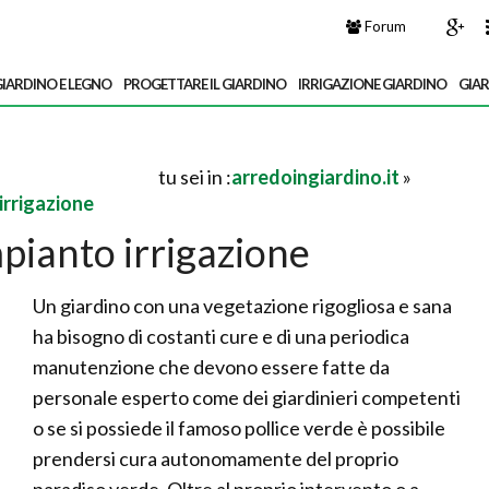
Forum
IARDINO E LEGNO
PROGETTARE IL GIARDINO
IRRIGAZIONE GIARDINO
GIA
tu sei in :
arredoingiardino.it
»
irrigazione
pianto irrigazione
Un giardino con una vegetazione rigogliosa e sana
ha bisogno di costanti cure e di una periodica
manutenzione che devono essere fatte da
personale esperto come dei giardinieri competenti
o se si possiede il famoso pollice verde è possibile
prendersi cura autonomamente del proprio