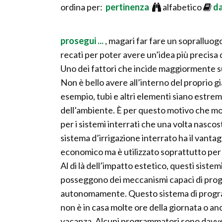
ordina per:
pertinenza
alfabetico
d
prosegui ...
, magari far fare un sopralluogo
recati per poter avere un’idea più precisa d
Uno dei fattori che incide maggiormente su
Non è bello avere all’interno del proprio g
esempio, tubi e altri elementi siano estrem
dell’ambiente. È per questo motivo che mol
per i sistemi interrati che una volta nascost
sistema d’irrigazione interrato ha il vantag
economico ma è utilizzato soprattutto per i
Al di là dell’impatto estetico, questi sist
posseggono dei meccanismi capaci di progra
autonomamente. Questo sistema di progra
non è in casa molte ore della giornata o anc
vacanza. Alcuni programmatori sono davvero