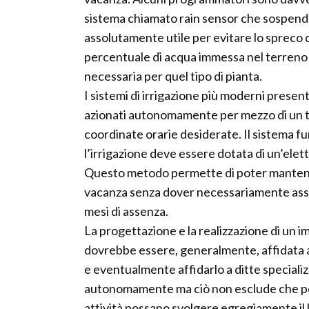
sistema chiamato rain sensor che sospende 
assolutamente utile per evitare lo spreco d
percentuale di acqua immessa nel terreno e
necessaria per quel tipo di pianta.
I sistemi di irrigazione più moderni pres
azionati autonomamente per mezzo di un
coordinate orarie desiderate. Il sistema f
l’irrigazione deve essere dotata di un’elet
Questo metodo permette di poter mantenere
vacanza senza dover necessariamente assu
mesi di assenza.
La progettazione e la realizzazione di un im
dovrebbe essere, generalmente, affidata a 
e eventualmente affidarlo a ditte specializz
autonomamente ma ciò non esclude che per
attività possano svolgere egregiamente il 