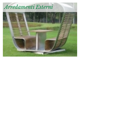
Arredamenti Esterni