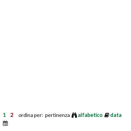
1
2
ordina per: pertinenza
alfabetico
data