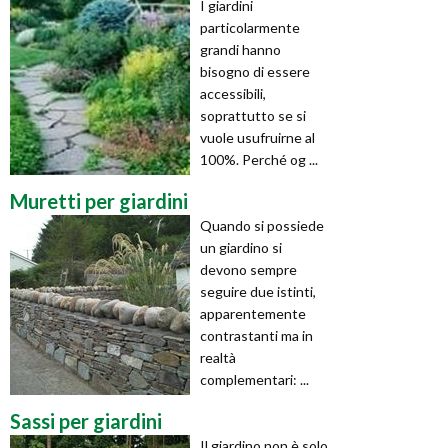
I giardini
particolarmente
grandi hanno
bisogno di essere
accessibili,
soprattutto se si
vuole usufruirne al
100%. Perché og ...
Muretti per giardini
Quando si possiede
un giardino si
devono sempre
seguire due istinti,
apparentemente
contrastanti ma in
realtà
complementari: ...
Sassi per giardini
Il giardino non è solo