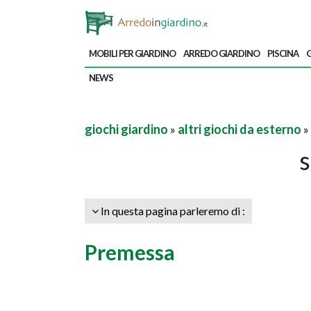
MOBILI PER GIARDINO
ARREDO GIARDINO
PISCINA
G
NEWS
giochi giardino
»
altri giochi da esterno
»
In questa pagina parleremo di :
Premessa