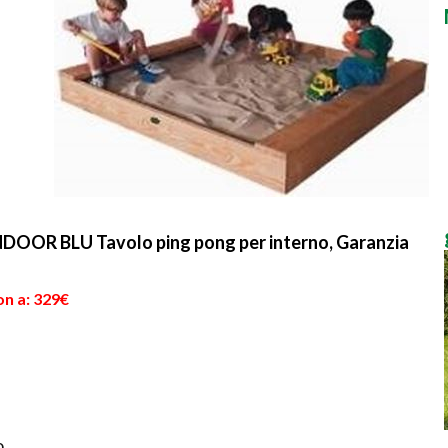
R BLU Tavolo ping pong per interno, Garanzia
on a: 329€
o