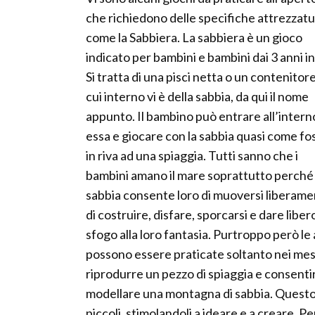
che richiedono delle specifiche attrezzat
come la Sabbiera. La sabbiera è un gioco
indicato per bambini e bambini dai 3 anni in
Si tratta di una pisci netta o un contenitore
cui interno vi è della sabbia, da qui il nome
appunto. Il bambino può entrare all’intern
essa e giocare con la sabbia quasi come fo
in riva ad una spiaggia. Tutti sanno che i
bambini amano il mare soprattutto perché 
sabbia consente loro di muoversi liberame
di costruire, disfare, sporcarsi e dare liber
sfogo alla loro fantasia. Purtroppo però le
possono essere praticate soltanto nei mesi e
riprodurre un pezzo di spiaggia e consentir
modellare una montagna di sabbia. Questo ti
piccoli, stimolandoli a ideare e a creare. Pe