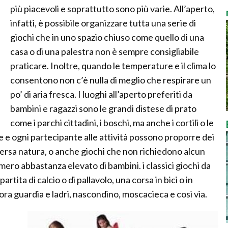
più piacevoli e soprattutto sono più varie. All’aperto,
infatti, è possibile organizzare tutta una serie di
giochi che in uno spazio chiuso come quello di una
casa o di una palestra non è sempre consigliabile
praticare. Inoltre, quando le temperature e il clima lo
consentono non c’è nulla di meglio che respirare un
po’ di aria fresca. I luoghi all’aperto preferiti da
bambini e ragazzi sono le grandi distese di prato
come i parchi cittadini, i boschi, ma anche i cortili o le
e e ogni partecipante alle attività possono proporre dei
iversa natura, o anche giochi che non richiedono alcun
mero abbastanza elevato di bambini. i classici giochi da
tita di calcio o di pallavolo, una corsa in bici o in
cora guardia e ladri, nascondino, moscacieca e così via.