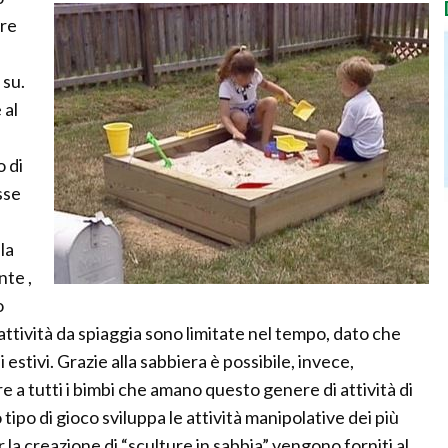
ure
 su.
 al
o di
sse
la
nte ,
o
 attività da spiaggia sono limitate nel tempo, dato che
stivi. Grazie alla sabbiera è possibile, invece,
e a tutti i bimbi che amano questo genere di attività di
po di gioco sviluppa le attività manipolative dei più
r la creazione di “sculture in sabbia” vengono forniti al