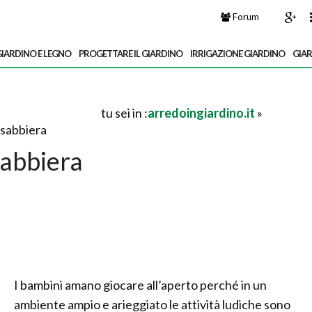
Forum
IARDINO E LEGNO
PROGETTARE IL GIARDINO
IRRIGAZIONE GIARDINO
GIA
tu sei in :
arredoingiardino.it
»
 sabbiera
sabbiera
I bambini amano giocare all’aperto perché in un
ambiente ampio e arieggiato le attività ludiche sono