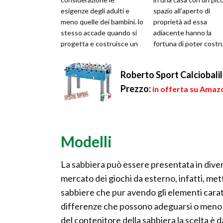
esigenze degli adulti e
spazio all’aperto di
meno quelle dei bambini. lo
proprietà ad essa
stesso accade quando si
adiacente hanno la
progetta e costruisce un
fortuna di poter costr
giardino. Si ricreano tante
un parco giochi a port
aeree ...
di mano. ...
Roberto Sport Calciobalill
Prezzo:
in offerta su Amaz
Modelli
La sabbiera può essere presentata in divers
mercato dei giochi da esterno, infatti, mett
sabbiere che pur avendo gli elementi cara
differenze che possono adeguarsi o meno a
del contenitore della sabbiera la scelta è d