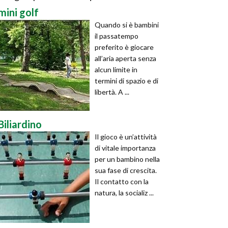
mini golf
Quando si è bambini
il passatempo
preferito è giocare
all’aria aperta senza
alcun limite in
termini di spazio e di
libertà. A ...
Biliardino
Il gioco è un’attività
di vitale importanza
per un bambino nella
sua fase di crescita.
Il contatto con la
natura, la socializ ...