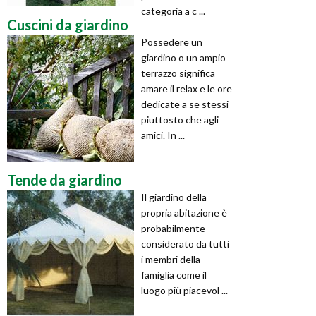
categoria a c ...
Cuscini da giardino
Possedere un
giardino o un ampio
terrazzo significa
amare il relax e le ore
dedicate a se stessi
piuttosto che agli
amici. In ...
Tende da giardino
Il giardino della
propria abitazione è
probabilmente
considerato da tutti
i membri della
famiglia come il
luogo più piacevol ...