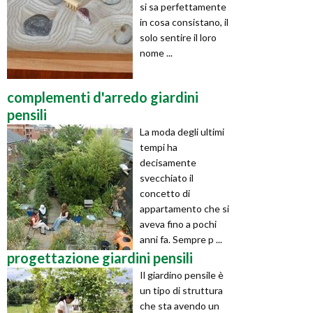
si sa perfettamente
in cosa consistano, il
solo sentire il loro
nome ...
complementi d'arredo giardini
pensili
La moda degli ultimi
tempi ha
decisamente
svecchiato il
concetto di
appartamento che si
aveva fino a pochi
anni fa. Sempre p ...
progettazione giardini pensili
Il giardino pensile è
un tipo di struttura
che sta avendo un