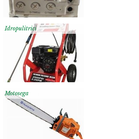
Idropulitrici
Motosega