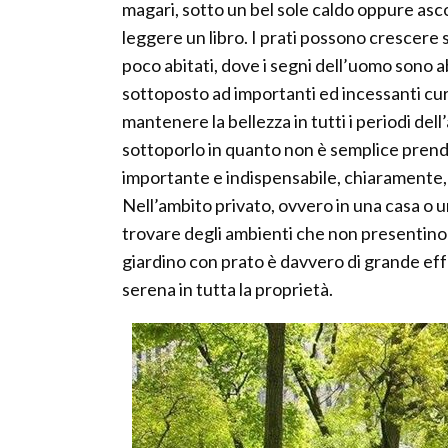
magari, sotto un bel sole caldo oppure asc
leggere un libro. I prati possono crescere
poco abitati, dove i segni dell’uomo sono 
sottoposto ad importanti ed incessanti cure
mantenere la bellezza in tutti i periodi de
sottoporlo in quanto non è semplice prende
importante e indispensabile, chiaramente, 
Nell’ambito privato, ovvero in una casa o un
trovare degli ambienti che non presentino 
giardino con prato è davvero di grande eff
serena in tutta la proprietà.