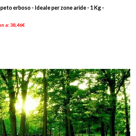
peto erboso - Ideale per zone aride - 1 Kg -
I
n a: 38,46€