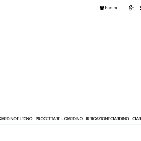
Forum
IARDINO E LEGNO
PROGETTARE IL GIARDINO
IRRIGAZIONE GIARDINO
GIA