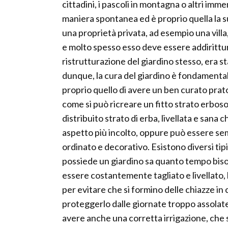
cittadini, i pascoli in montagna o altri imm
maniera spontanea ed è proprio quella la sua
una proprietà privata, ad esempio una villa
e molto spesso esso deve essere addirittur
ristrutturazione del giardino stesso, era 
dunque, la cura del giardino è fondamentale e
proprio quello di avere un ben curato prat
come si può ricreare un fitto strato erboso
distribuito strato di erba, livellata e sa
aspetto più incolto, oppure può essere semi
ordinato e decorativo. Esistono diversi tip
possiede un giardino sa quanto tempo biso
essere costantemente tagliato e livellato,
per evitare che si formino delle chiazze in
proteggerlo dalle giornate troppo assolate
avere anche una corretta irrigazione, che