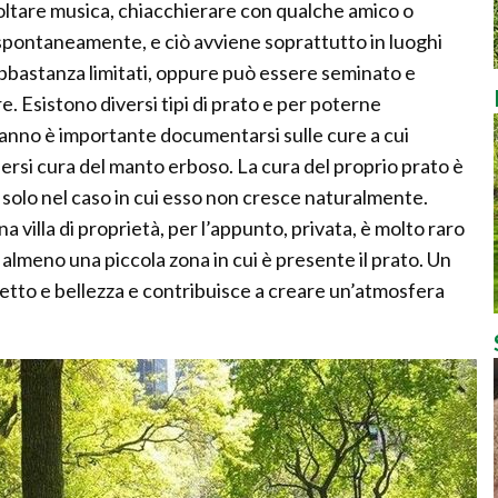
oltare musica, chiacchierare con qualche amico o
 spontaneamente, e ciò avviene soprattutto in luoghi
abbastanza limitati, oppure può essere seminato e
. Esistono diversi tipi di prato e per poterne
ll’anno è importante documentarsi sulle cure a cui
rsi cura del manto erboso. La cura del proprio prato è
solo nel caso in cui esso non cresce naturalmente.
a villa di proprietà, per l’appunto, privata, è molto raro
almeno una piccola zona in cui è presente il prato. Un
etto e bellezza e contribuisce a creare un’atmosfera