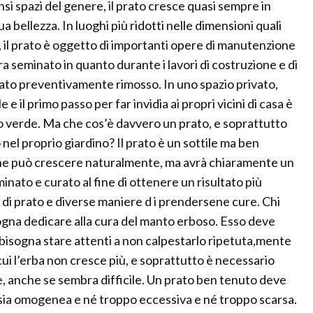
ensi spazi del genere, il prato cresce quasi sempre in
 bellezza. In luoghi più ridotti nelle dimensioni quali
, il prato è oggetto di importanti opere di manutenzione
a seminato in quanto durante i lavori di costruzione e di
stato preventivamente rimosso. In uno spazio privato,
 il primo passo per far invidia ai propri vicini di casa è
o verde. Ma che cos’è davvero un prato, e soprattutto
 nel proprio giardino? Il prato è un sottile ma ben
na che può crescere naturalmente, ma avrà chiaramente un
nato e curato al fine di ottenere un risultato più
i di prato e diverse maniere d i prendersene cure. Chi
gna dedicare alla cura del manto erboso. Esso deve
 bisogna stare attenti a non calpestarlo ripetuta,mente
 cui l’erba non cresce più, e soprattutto è necessario
, anche se sembra difficile. Un prato ben tenuto deve
 sia omogenea e né troppo eccessiva e né troppo scarsa.