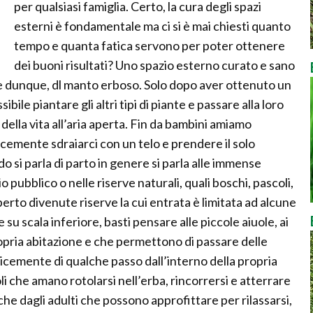
per qualsiasi famiglia. Certo, la cura degli spazi
esterni è fondamentale ma ci si è mai chiesti quanto
tempo e quanta fatica servono per poter ottenere
dei buoni risultati? Uno spazio esterno curato e sano
, e dunque, dl manto erboso. Solo dopo aver ottenuto un
sibile piantare gli altri tipi di piante e passare alla loro
ella vita all’aria aperta. Fin da bambini amiamo
cemente sdraiarci con un telo e prendere il solo
 si parla di parto in genere si parla alle immense
 pubblico o nelle riserve naturali, quali boschi, pascoli,
aperto divenute riserve la cui entrata è limitata ad alcune
su scala inferiore, basti pensare alle piccole aiuole, ai
propria abitazione e che permettono di passare delle
icemente di qualche passo dall’interno della propria
coli che amano rotolarsi nell’erba, rincorrersi e atterrare
e dagli adulti che possono approfittare per rilassarsi,