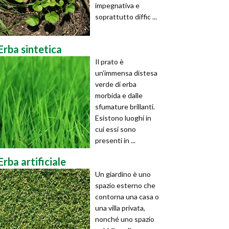
impegnativa e
soprattutto diffic ...
Erba sintetica
Il prato è
un’immensa distesa
verde di erba
morbida e dalle
sfumature brillanti.
Esistono luoghi in
cui essi sono
presenti in ...
Erba artificiale
Un giardino è uno
spazio esterno che
contorna una casa o
una villa privata,
nonché uno spazio