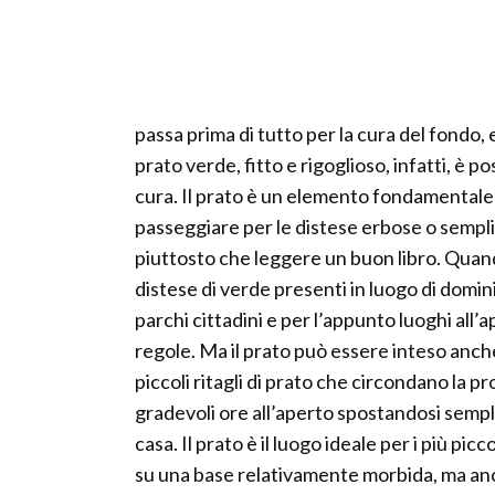
passa prima di tutto per la cura del fondo
prato verde, fitto e rigoglioso, infatti, è pos
cura. Il prato è un elemento fondamentale d
passeggiare per le distese erbose o sempli
piuttosto che leggere un buon libro. Quando
distese di verde presenti in luogo di dominio
parchi cittadini e per l’appunto luoghi all’
regole. Ma il prato può essere inteso anche 
piccoli ritagli di prato che circondano la 
gradevoli ore all’aperto spostandosi sempl
casa. Il prato è il luogo ideale per i più pic
su una base relativamente morbida, ma anch