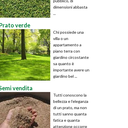
pubblico, di
dimensioni abbasta
...
Prato verde
Chi possiede una
villa o un
appartamento a
piano terra con
giardino circostante
sa quanto è
importante avere un
giardino bel ...
Semi vendita
Tutti conoscono la
bellezza e l’eleganza
di un prato, ma non
tutti sanno quanta
fatica e quanta
attenzione occorre