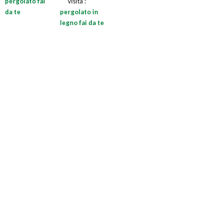
pergolato fai
visita :
da te
pergolato in
legno fai da te