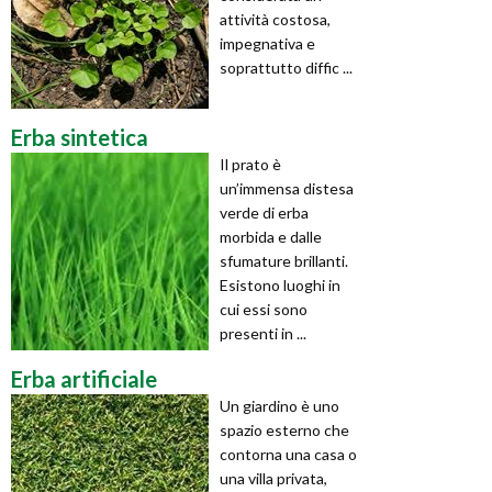
attività costosa,
impegnativa e
soprattutto diffic ...
Erba sintetica
Il prato è
un’immensa distesa
verde di erba
morbida e dalle
sfumature brillanti.
Esistono luoghi in
cui essi sono
presenti in ...
Erba artificiale
Un giardino è uno
spazio esterno che
contorna una casa o
una villa privata,