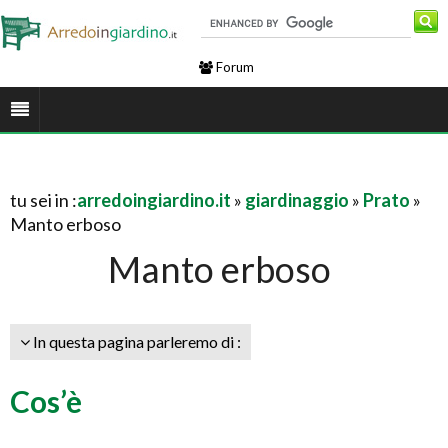
Forum
tu sei in :
arredoingiardino.it
»
giardinaggio
»
Prato
»
Manto erboso
Manto erboso
In questa pagina parleremo di :
Cos’è