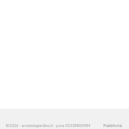
©2026 - arredoingiardino.it - p.iva 03338800984
Pubblicità