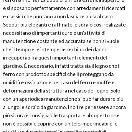
e si sposano perfettamente con arredamenti ricercati
e classici che puntano a non lasciare nulla al caso.
Seppur più eleganti e raffinate le sdraio così realizzate
necessitano di importanti cure e un’attività di
manutenzione costante ed accurata se non si vuole
che il tempo e le intemperie rechino dei danni
irrecuperabili a questi importanti elementi del
giardino. È necessario, infatti tratta sia il legno che il
ferro con prodotto specifici che li proteggano da
umidità e ossidazione nel caso del ferro e muffe e
deformazioni della struttura nel caso del legno. Solo
con un aperiodica manutenzione si può far durare più
a lungo le sdraio da giardino. Inoltre per essere ancora
più sicura è consigliabile trasportare al coperto o se
non è possibile coprire con un telo impermeabile le
strutture durante i mesi invernali o i periodi di