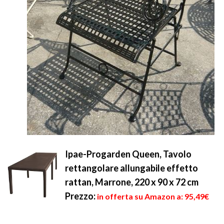
Ipae-Progarden Queen, Tavolo
rettangolare allungabile effetto
rattan, Marrone, 220 x 90 x 72 cm
Prezzo:
in offerta su Amazon a: 95,49€