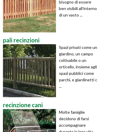
bisogno di essere
ben visibili all’interno
di un vasto ...
pali recinzioni
Spazi privati come un
giardino, un campo
coltivabile o un
orticello, insieme agli
spazi pubblici come
parchi, e giardinetti c
...
recinzione cani
Molte famiglie
decidono di farsi
accompagnare
durante la loro vita