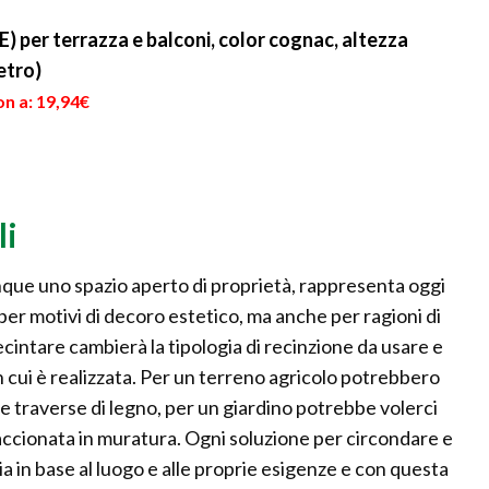
..
anche se i differenti
quello che meglio si ...
modelli ch...
PE) per terrazza e balconi, color cognac, altezza
etro)
n a: 19,94€
li
que uno spazio aperto di proprietà, rappresenta oggi
per motivi di decoro estetico, ma anche per ragioni di
recintare cambierà la tipologia di recinzione da usare e
in cui è realizzata. Per un terreno agricolo potrebbero
 e traverse di legno, per un giardino potrebbe volerci
taccionata in muratura. Ogni soluzione per circondare e
a in base al luogo e alle proprie esigenze e con questa