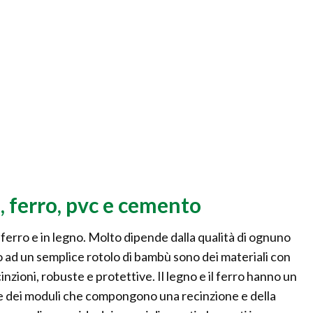
, ferro, pvc e cemento
n ferro e in legno. Molto dipende dalla qualità di ognuno
to ad un semplice rotolo di bambù sono dei materiali con
inzioni, robuste e protettive. Il legno e il ferro hanno un
e dei moduli che compongono una recinzione e della