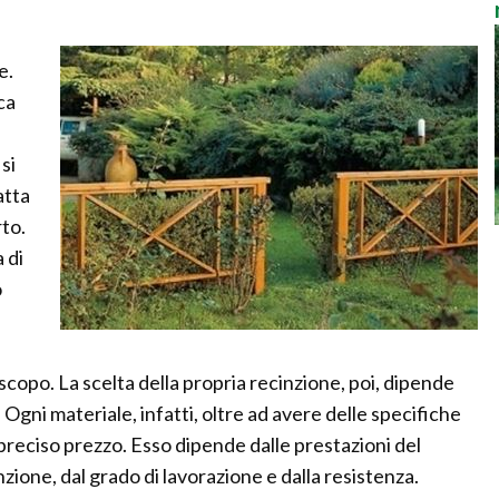
e.
ca
si
atta
rto.
 di
o
opo. La scelta della propria recinzione, poi, dipende
gni materiale, infatti, oltre ad avere delle specifiche
reciso prezzo. Esso dipende dalle prestazioni del
zione, dal grado di lavorazione e dalla resistenza.