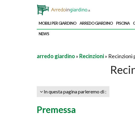
MOBILI PER GIARDINO
ARREDO GIARDINO
PISCINA
G
NEWS
arredo giardino
»
Recinzioni
» Recinzioni 
Recin
In questa pagina parleremo di :
Premessa