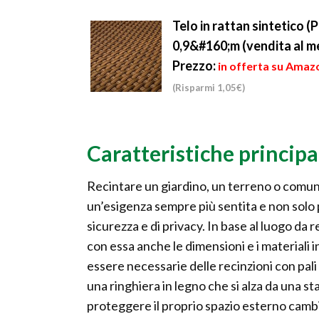
arredato come una delle
rispetto della propria p.
sta...
Telo in rattan sintetico (
0,9&#160;m (vendita al m
Prezzo:
in offerta su Amazo
(Risparmi 1,05€)
Caratteristiche principa
Recintare un giardino, un terreno o comun
un’esigenza sempre più sentita e non solo 
sicurezza e di privacy. In base al luogo da 
con essa anche le dimensioni e i materiali 
essere necessarie delle recinzioni con pali
una ringhiera in legno che si alza da una s
proteggere il proprio spazio esterno cambi