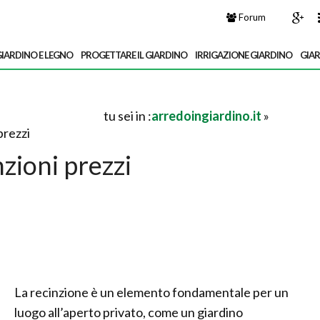
Forum
IARDINO E LEGNO
PROGETTARE IL GIARDINO
IRRIGAZIONE GIARDINO
GIA
tu sei in :
arredoingiardino.it
»
prezzi
zioni prezzi
La recinzione è un elemento fondamentale per un
luogo all’aperto privato, come un giardino