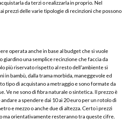
quistarla da terzi o realizzarla in proprio. Nel
prezzi delle varie tipologie di recinzioni che possono
sere operata anche in base al budget che si vuole
io giardino una semplice recinzione che faccia da
 più riservato rispetto al resto dell’ambiente si
oni in bambù, dalla trama morbida, maneggevole ed
o tipo di acquistano a metraggio e sono formate da
se. Ve ne sono di fibra naturale o sintetica. Il prezzo è
 andare a spendere dai 10 ai 20 euro per un rotolo di
etro e mezzo o anche due di altezza. Certo i prezzi
to ma orientativamente resteranno tra queste cifre.