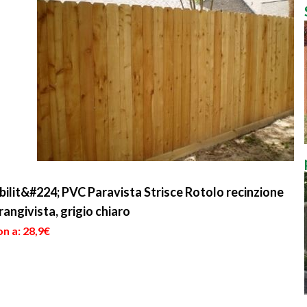
lit&#224; PVC Paravista Strisce Rotolo recinzione
angivista, grigio chiaro
n a: 28,9€