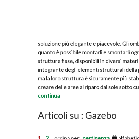
soluzione più elegante e piacevole. Gli omb
quanto è possibile montarli e smontarli ogn
strutture fisse, disponibili in diversi mater
integrante degli elementi strutturali della 
ma la loro struttura è sicuramente più stab
creare delle aree al riparo dal sole sotto cu
continua
Articoli su : Gazebo
1
2
ordina per:
pertinenza
alfabeti