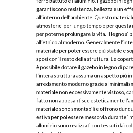
ferro battuto e l’alluminio. I gazebo in le
garantiscono resistenza, bellezza e un e
all’interno dell’ambiente. Questo materia
atmosferici per lungo tempo e per questa r
per poterne prolungare la vita. Il legno si 
all’etnico al moderno. Generalmente l’int
materiale per poter essere più stabile e s
sposi con il resto della struttura. Le cope
è possibile dotare il gazebo in legno di paret
l’intera struttura assuma un aspetto più int
arredamento moderno grazie al minimalismo 
materiale non eccessivamente vistoso, cara
fatto non appesantisce esteticamente l’am
materiale sono smontabili e offrono dunque
estiva per poi essere messo via durante i 
alluminio sono realizzati con tessuti dai co