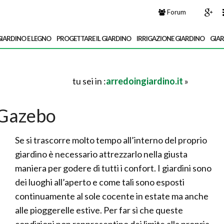
Forum
IARDINO E LEGNO
PROGETTARE IL GIARDINO
IRRIGAZIONE GIARDINO
GIA
tu sei in :
arredoingiardino.it
»
Gazebo
Se si trascorre molto tempo all’interno del proprio
giardino è necessario attrezzarlo nella giusta
maniera per godere di tutti i confort. I giardini sono
dei luoghi all’aperto e come tali sono esposti
continuamente al sole cocente in estate ma anche
alle pioggerelle estive. Per far sì che queste