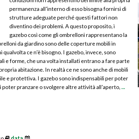
condizioni non rappresentino dei limite alla propria
permanenza all’interno di esso bisogna fornirsi di
strutture adeguate perché questi fattori non
diventino dei problemi. A questo proposito, i
gazebo così come gli ombrelloni rappresentano la
relloni da giardino sono delle coperture mobili in
i qualvolta ce n’è bisogno. I gazebo, invece, sono
iali e forme, che una volta installati entrano a fare parte
propria abitazione. In realtà ce ne sono anche di mobili
ile e protettiva. I gazebo sono indispensabili per poter
i poter pranzare o svolgere altre attività all’aperto,
...
co
data