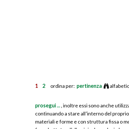
1
2
ordina per:
pertinenza
alfabeti
prosegui ...
, inoltre essi sono anche utiliz
continuando a stare all’interno del proprio
materiali e forme e con struttura fissa o mobil